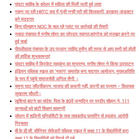
पांवटा साहिब के कोलर में महिला की मिली जली हुई लाश
नाहन जा रही HRTC बस में गूंजी नन्ही परी की किलकारी, ड्राइवर-कंडक्टर
बने मददगार
बिना पॉल्यूशन NOC के चल रहे प्लांट पर कार्रवाई की तैयारी
नवादा पंचायत में मनीष तोमर का जोरदार स्वागत,कांग्रेस को मजबूत करने पर
हुई चर्चा
पीपलीवाला पंचायत के उप प्रधान जाहिद हुसैन की तरफ से आप सभी को होली
की हार्दिक शुभकामनाएं
पांवटा साहिब में क्रिकेट महाकुंभ का शुभारम्भ, मनीष तोमर ने किया उद्घाटन
इंडियन पब्लिक स्कूल का ‘नवरंग’ समारोह बना यादगार आयोजन, मुख्यअतिथि
के रूप में पहुंचे समाजसेवी अनिल सैनी ।
यमुना घाट सौंदर्यीकरण: भाजपा की कथनी नहीं, करनी का प्रमाण – विधायक
सुखराम चौधरी।
खुशियां बांटने का संदेश: पिता के 80वें जन्मदिन पर प्रदीप चौहान ने, 111
कन्याओं को बांटी शिक्षण सामग्री
सोलन में शूलिनी यूनिवर्सिटी के पास ताबड़तोड़ फायरिंग से हड़कंप, आरोपी
गिरफ्तार
बी.के.डी.सी. सीनियर सेकेंडरी पब्लिक स्कूल में कक्षा 11 के विद्यार्थियों द्वारा
कक्षा 12 के विद्यार्थियों को विदाई दी गई