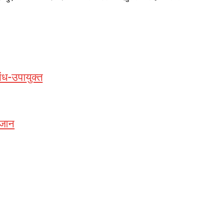
ंध-उपायुक्त
 जान