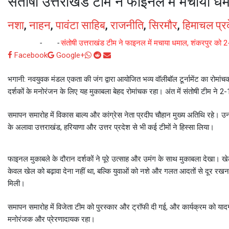
संतोषी उत्तराखंड टीम ने फाइनल में मचाया धम
नशा
,
नाहन
,
पावंटा साहिब
,
राजनीति
,
सिरमौर
,
हिमाचल प्र
Home
-
नशा
-
संतोषी उत्तराखंड टीम ने फाइनल में मचाया धमाल, शंकरपुर को 2-1
Whatsapp
Reddit
Share
Facebook
Google+
via
भगानी: नवयुवक मंडल एकता की जंग द्वारा आयोजित भव्य वॉलीबॉल टूर्नामेंट का रोम
Email
दर्शकों के मनोरंजन के लिए यह मुकाबला बेहद रोमांचक रहा। अंत में संतोषी टीम ने 
समापन समारोह में विकास बाल्य और कांग्रेस नेता प्रदीप चौहान मुख्य अतिथि रहे। उनके
के अलावा उत्तराखंड, हरियाणा और उत्तर प्रदेश से भी कई टीमों ने हिस्सा लिया।
फाइनल मुकाबले के दौरान दर्शकों ने पूरे उत्साह और उमंग के साथ मुकाबला देख
केवल खेल को बढ़ावा देना नहीं था, बल्कि युवाओं को नशे और गलत आदतों से दूर रखना 
मिली।
समापन समारोह में विजेता टीम को पुरस्कार और ट्रॉफी दी गई, और कार्यक्रम को यादगार
मनोरंजक और प्रेरणादायक रहा।