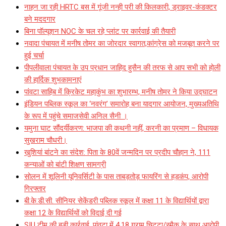
नाहन जा रही HRTC बस में गूंजी नन्ही परी की किलकारी, ड्राइवर-कंडक्टर
बने मददगार
बिना पॉल्यूशन NOC के चल रहे प्लांट पर कार्रवाई की तैयारी
नवादा पंचायत में मनीष तोमर का जोरदार स्वागत,कांग्रेस को मजबूत करने पर
हुई चर्चा
पीपलीवाला पंचायत के उप प्रधान जाहिद हुसैन की तरफ से आप सभी को होली
की हार्दिक शुभकामनाएं
पांवटा साहिब में क्रिकेट महाकुंभ का शुभारम्भ, मनीष तोमर ने किया उद्घाटन
इंडियन पब्लिक स्कूल का ‘नवरंग’ समारोह बना यादगार आयोजन, मुख्यअतिथि
के रूप में पहुंचे समाजसेवी अनिल सैनी ।
यमुना घाट सौंदर्यीकरण: भाजपा की कथनी नहीं, करनी का प्रमाण – विधायक
सुखराम चौधरी।
खुशियां बांटने का संदेश: पिता के 80वें जन्मदिन पर प्रदीप चौहान ने, 111
कन्याओं को बांटी शिक्षण सामग्री
सोलन में शूलिनी यूनिवर्सिटी के पास ताबड़तोड़ फायरिंग से हड़कंप, आरोपी
गिरफ्तार
बी.के.डी.सी. सीनियर सेकेंडरी पब्लिक स्कूल में कक्षा 11 के विद्यार्थियों द्वारा
कक्षा 12 के विद्यार्थियों को विदाई दी गई
SIU टीम की बड़ी कार्रवाई, पांवटा में 4.18 ग्राम चिट्टा/स्मैक के साथ आरोपी