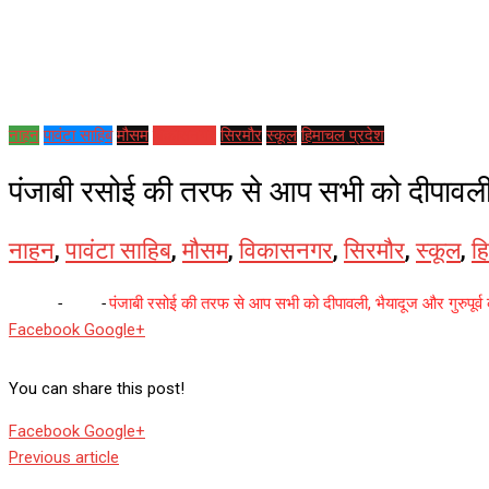
नाहन
पावंटा साहिब
मौसम
विकासनगर
सिरमौर
स्कूल
हिमाचल प्रदेश
पंजाबी रसोई की तरफ से आप सभी को दीपावली, भ
नाहन
,
पावंटा साहिब
,
मौसम
,
विकासनगर
,
सिरमौर
,
स्कूल
,
ह
Home
-
नाहन
-
पंजाबी रसोई की तरफ से आप सभी को दीपावली, भैयादूज और गुरुपूर्व 
Whatsapp
Reddit
Share
Facebook
Google+
via
Email
You can share this post!
Whatsapp
Reddit
Share
Facebook
Google+
via
Previous article
Email