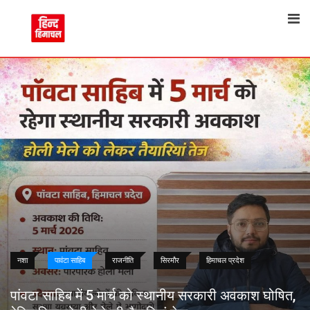
Skip
to
content
नशा
पावंटा साहिब
राजनीति
सिरमौर
हिमाचल प्रदेश
पांवटा साहिब में 5 मार्च को स्थानीय सरकारी अवकाश घोषित,