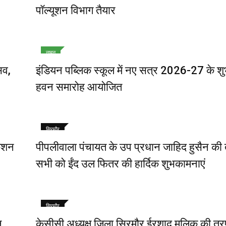
पॉल्यूशन विभाग तैयार
नाहन
सव,
इंडियन पब्लिक स्कूल में नए सत्र 2026-27 के शु
हवन समारोह आयोजित
सिरमौर
केशन
पीपलीवाला पंचायत के उप प्रधान जाहिद हुसैन क
सभी को ईंद उल फितर की हार्दिक शुभकामनाएं
सिरमौर
ल
केसीसी अध्यक्ष जिला सिरमौर ईरशाद मलिक की त