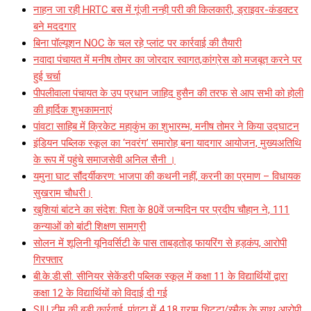
नाहन जा रही HRTC बस में गूंजी नन्ही परी की किलकारी, ड्राइवर-कंडक्टर
बने मददगार
बिना पॉल्यूशन NOC के चल रहे प्लांट पर कार्रवाई की तैयारी
नवादा पंचायत में मनीष तोमर का जोरदार स्वागत,कांग्रेस को मजबूत करने पर
हुई चर्चा
पीपलीवाला पंचायत के उप प्रधान जाहिद हुसैन की तरफ से आप सभी को होली
की हार्दिक शुभकामनाएं
पांवटा साहिब में क्रिकेट महाकुंभ का शुभारम्भ, मनीष तोमर ने किया उद्घाटन
इंडियन पब्लिक स्कूल का ‘नवरंग’ समारोह बना यादगार आयोजन, मुख्यअतिथि
के रूप में पहुंचे समाजसेवी अनिल सैनी ।
यमुना घाट सौंदर्यीकरण: भाजपा की कथनी नहीं, करनी का प्रमाण – विधायक
सुखराम चौधरी।
खुशियां बांटने का संदेश: पिता के 80वें जन्मदिन पर प्रदीप चौहान ने, 111
कन्याओं को बांटी शिक्षण सामग्री
सोलन में शूलिनी यूनिवर्सिटी के पास ताबड़तोड़ फायरिंग से हड़कंप, आरोपी
गिरफ्तार
बी.के.डी.सी. सीनियर सेकेंडरी पब्लिक स्कूल में कक्षा 11 के विद्यार्थियों द्वारा
कक्षा 12 के विद्यार्थियों को विदाई दी गई
SIU टीम की बड़ी कार्रवाई, पांवटा में 4.18 ग्राम चिट्टा/स्मैक के साथ आरोपी