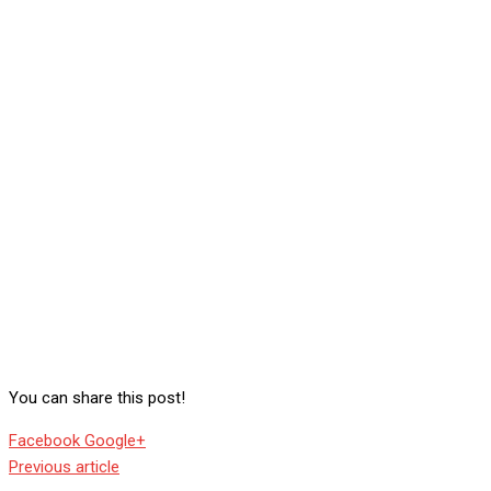
You can share this post!
Whatsapp
Reddit
Share
Facebook
Google+
via
Previous article