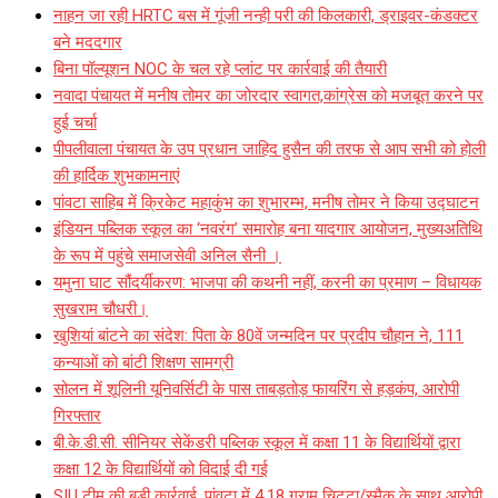
नाहन जा रही HRTC बस में गूंजी नन्ही परी की किलकारी, ड्राइवर-कंडक्टर
बने मददगार
बिना पॉल्यूशन NOC के चल रहे प्लांट पर कार्रवाई की तैयारी
नवादा पंचायत में मनीष तोमर का जोरदार स्वागत,कांग्रेस को मजबूत करने पर
हुई चर्चा
पीपलीवाला पंचायत के उप प्रधान जाहिद हुसैन की तरफ से आप सभी को होली
की हार्दिक शुभकामनाएं
पांवटा साहिब में क्रिकेट महाकुंभ का शुभारम्भ, मनीष तोमर ने किया उद्घाटन
इंडियन पब्लिक स्कूल का ‘नवरंग’ समारोह बना यादगार आयोजन, मुख्यअतिथि
के रूप में पहुंचे समाजसेवी अनिल सैनी ।
यमुना घाट सौंदर्यीकरण: भाजपा की कथनी नहीं, करनी का प्रमाण – विधायक
सुखराम चौधरी।
खुशियां बांटने का संदेश: पिता के 80वें जन्मदिन पर प्रदीप चौहान ने, 111
कन्याओं को बांटी शिक्षण सामग्री
सोलन में शूलिनी यूनिवर्सिटी के पास ताबड़तोड़ फायरिंग से हड़कंप, आरोपी
गिरफ्तार
बी.के.डी.सी. सीनियर सेकेंडरी पब्लिक स्कूल में कक्षा 11 के विद्यार्थियों द्वारा
कक्षा 12 के विद्यार्थियों को विदाई दी गई
SIU टीम की बड़ी कार्रवाई, पांवटा में 4.18 ग्राम चिट्टा/स्मैक के साथ आरोपी